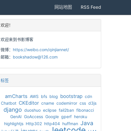
网站地图
RSS Feed
欢迎！
欢迎来到书影博客
微博：
https://weibo.com/qinjiannet/
邮箱：
bookshadow@126.com
标签
amCharts
bootstrap
AWS
bfs
blog
cdn
CKEditor
Chatbot
cname
codemirror
css
d3js
django
duoshuo
eclipse
fail2ban
fibonacci
GenAI
GoAccess
Google
gperf
heroku
Java
highlightjs
Http302
http404
huffman
leetcode