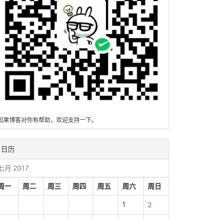
如果博客对你有帮助，欢迎支持一下。
日历
七月 2017
周一
周二
周三
周四
周五
周六
周日
1
2