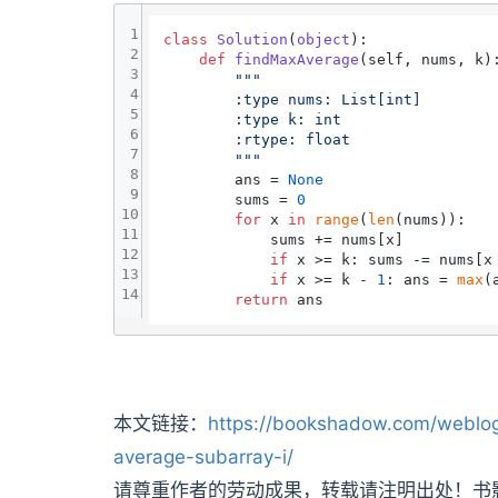
1
class
Solution
(
object
):

2
def
findMaxAverage
(
self, nums, k
):
3
"""

4
        :type nums: List[int]

5
        :type k: int

6
        :rtype: float

7
        """
8
        ans = 
None
9
        sums = 
0
10
for
 x 
in
range
(
len
(nums)):

11
            sums += nums[x]

12
if
 x >= k: sums -= nums[x 
13
if
 x >= k - 
1
: ans = 
max
(
14
return
本文链接：
https://bookshadow.com/weblo
average-subarray-i/
请尊重作者的劳动成果，转载请注明出处！书