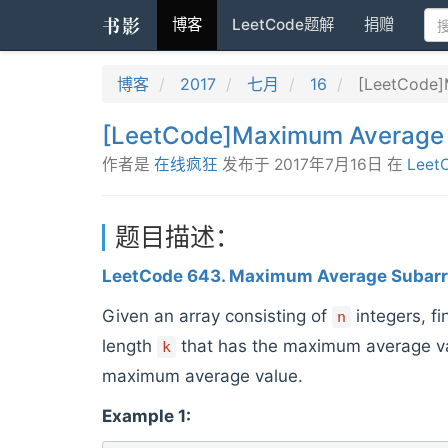
书影
博客
LeetCode题解
捐赠
博客
2017
七月
16
[LeetCode]
[LeetCode]Maximum Average 
作者是
在线疯狂
发布于
2017年7月16日
在
Leet
题目描述：
LeetCode 643. Maximum Average Subarr
Given an array consisting of
integers, f
n
length
that has the maximum average va
k
maximum average value.
Example 1: