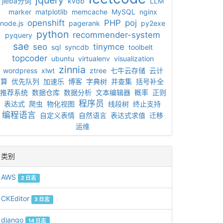
jquery
jieba分词
kvdb
LLM
marker
matplotlib
memcache
MySQL
nginx
openshift
PHP
poj
node.js
pagerank
py2exe
python
recommender-system
pyquery
sae
seo
tinymce
sql
syncdb
toolbelt
topcoder
ubuntu
virtualenv
visualization
zinnia
wordpress
xlwt
ztree
七牛云存储
云计
算
优先队列
加速乐
博客
字典树
并查集
括号补全
推荐系统
数据仓库
数据分析
文本编辑器
概率
正则
程序员
表达式
爬虫
物化视图
线段树
终止支持
编程语言
自定义表情
自然语言
表达式求值
迁移
运维
类别
AWS
2 日志
CKEditor
3 日志
django
14 日志