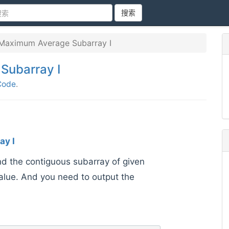
搜索
Maximum Average Subarray I
Subarray I
Code
.
ay I
ind the contiguous subarray of given
lue. And you need to output the