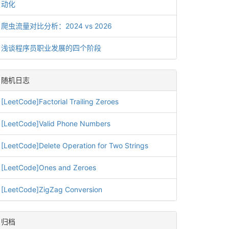
动化
爬虫流量对比分析：2024 vs 2026
浅谈程序员职业发展的四个阶段
随机日志
[LeetCode]Factorial Trailing Zeroes
[LeetCode]Valid Phone Numbers
[LeetCode]Delete Operation for Two Strings
[LeetCode]Ones and Zeroes
[LeetCode]ZigZag Conversion
归档