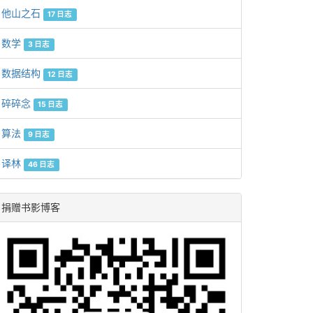
他山之石
17 日志
数学
3 日志
数据结构
12 日志
碎碎念
15 日志
算法
9 日志
译林
46 日志
捐赠书影博客