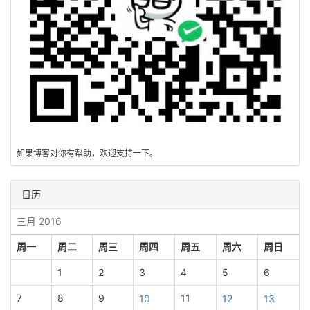
如果博客对你有帮助，欢迎支持一下。
日历
三月 2016
周一
周二
周三
周四
周五
周六
周日
1
2
3
4
5
6
7
8
9
11
10
12
13