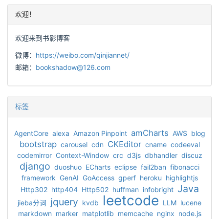
欢迎！
欢迎来到书影博客
微博：
https://weibo.com/qinjiannet/
邮箱：
bookshadow@126.com
标签
amCharts
AgentCore
alexa
Amazon Pinpoint
AWS
blog
bootstrap
CKEditor
carousel
cdn
cname
codeeval
codemirror
Context-Window
crc
d3js
dbhandler
discuz
django
duoshuo
ECharts
eclipse
fail2ban
fibonacci
framework
GenAI
GoAccess
gperf
heroku
highlightjs
Java
Http302
http404
Http502
huffman
infobright
leetcode
jquery
jieba分词
kvdb
LLM
lucene
markdown
marker
matplotlib
memcache
nginx
node.js