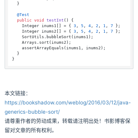
  }

@Test
public
void
testInt
()
 {

    Integer inums1[] = { 
3
, 
5
, 
4
, 
2
, 
1
, 
7
 };

    Integer inums2[] = { 
3
, 
5
, 
4
, 
2
, 
1
, 
7
 };

    SortUtils.bubbleSort(inums1);

    Arrays.sort(inums2);

    assertArrayEquals(inums1, inums2);

  }

本文链接：
https://bookshadow.com/weblog/2016/03/12/java-
generics-bubble-sort/
请尊重作者的劳动成果，转载请注明出处！书影博客保
留对文章的所有权利。