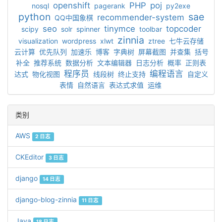
openshift
PHP
poj
nosql
pagerank
py2exe
python
sae
recommender-system
QQ中国象棋
seo
tinymce
topcoder
scipy
solr
spinner
toolbar
zinnia
visualization
wordpress
xlwt
ztree
七牛云存储
云计算
优先队列
加速乐
博客
字典树
屏幕截图
并查集
括号
补全
推荐系统
数据分析
文本编辑器
日志分析
概率
正则表
程序员
编程语言
达式
物化视图
线段树
终止支持
自定义
表情
自然语言
表达式求值
运维
类别
AWS
2 日志
CKEditor
3 日志
django
14 日志
django-blog-zinnia
11 日志
Java
18 日志