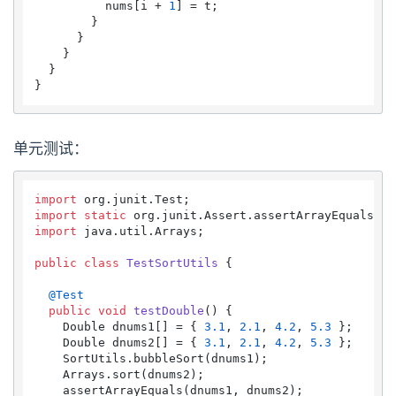
          nums[i + 
1
] = t;

        }

      }

    }

  }

单元测试：
import
import
static
import
 java.util.Arrays;

public
class
TestSortUtils
 {

@Test
public
void
testDouble
()
 {

    Double dnums1[] = { 
3.1
, 
2.1
, 
4.2
, 
5.3
 };

    Double dnums2[] = { 
3.1
, 
2.1
, 
4.2
, 
5.3
 };

    SortUtils.bubbleSort(dnums1);

    Arrays.sort(dnums2);

    assertArrayEquals(dnums1, dnums2);
