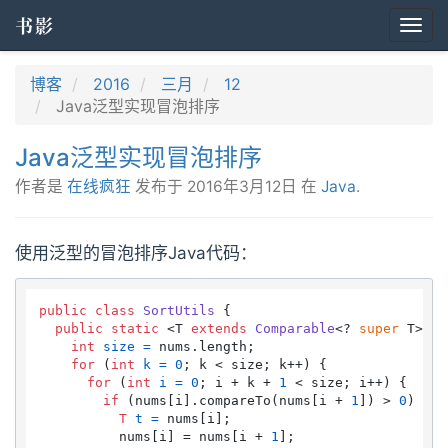
书影
Togg
navi
博客
2016
三月
12
Java泛型实现冒泡排序
Java泛型实现冒泡排序
作者是
在线疯狂
发布于
2016年3月12日
在
Java
.
使用泛型的冒泡排序Java代码：
public
class
SortUtils
 {

public
static
 <T 
extends
Comparable
<? 
super
 T>> 
v
int
size
=
 nums.length;

for
 (
int
k
=
0
; k < size; k++) {

for
 (
int
i
=
0
; i + k + 
1
 < size; i++) {

if
 (nums[i].compareTo(nums[i + 
1
]) > 
0
) {

T
t
=
 nums[i];

          nums[i] = nums[i + 
1
];
