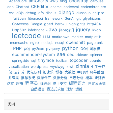
amCharts
bootstrap
AgentCore
AWS
blog
carousel
CKEditor
cdn
Chatbot
cname
codeeval
codemirror
crc
django
css
d3js
debug
dfs
discuz
duoshuo
eclipse
fail2ban
fibonacci
framework
GenAI
git
glyphicons
GoAccess
Google
gperf
heroku
highlightjs
http404
Java
jquery
Http502
infobright
jieba分词
kvdb
leetcode
LLM
markdown
marker
matplotlib
openshift
memcache
nginx
node.js
nosql
pagerank
python
PHP
poj
py2exe
pyquery
QQ中国象棋
sae
recommender-system
seo
sklearn
spinner
tinymce
topcoder
springside
sql
toolbar
ubuntu
zinnia
visualization
wordpress
wysiwyg
xlwt
七牛云存
储
云计算
优先队列
加速乐
博客
大数据
字典树
屏幕截图
并查集
推荐系统
数据仓库
数据分析
日志分析
概率
正则表
程序员
编程语言
达式
爬虫
线段树
终止支持
自定义表情
自然语言
表达式求值
迁移
运维
类别