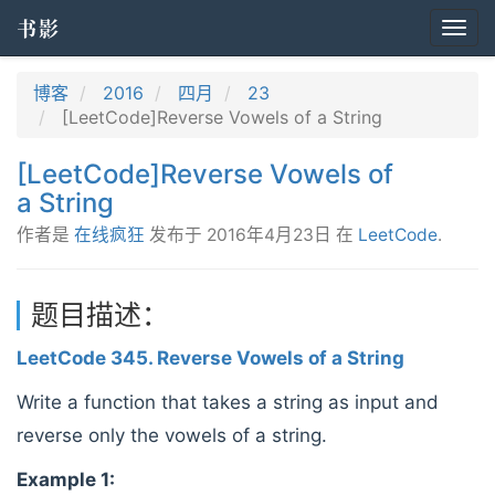
书影
Togg
navi
博客
2016
四月
23
[LeetCode]Reverse Vowels of a String
[LeetCode]Reverse Vowels of
a String
作者是
在线疯狂
发布于
2016年4月23日
在
LeetCode
.
题目描述：
LeetCode 345. Reverse Vowels of a String
Write a function that takes a string as input and
reverse only the vowels of a string.
Example 1: