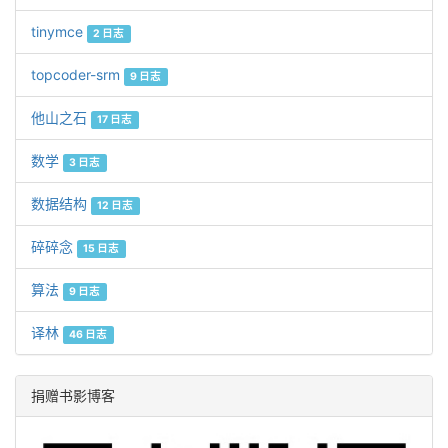
tinymce
2 日志
topcoder-srm
9 日志
他山之石
17 日志
数学
3 日志
数据结构
12 日志
碎碎念
15 日志
算法
9 日志
译林
46 日志
捐赠书影博客