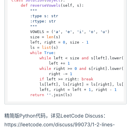
class
Solution
(
object
):

def
reverseVowels
(
self, s
):

"""

        :type s: str

        :rtype: str

        """
        VOWELS = (
'a'
, 
'e'
, 
'i'
, 
'o'
, 
'u'
)

        size = 
len
(s)

        left, right = 
0
, size - 
1
        ls = 
list
(s)

while
True
:

while
 left < size 
and
 s[left].lower() 
n
                left += 
1
while
 right >= 
0
and
 s[right].lower() 
n
                right -= 
1
if
 left >= right: 
break
            ls[left], ls[right] = ls[right], ls[left
            left, right = left + 
1
, right - 
1
return
''
精简版Python代码，详见LeetCode Discuss：
https://leetcode.com/discuss/99073/1-2-lines-