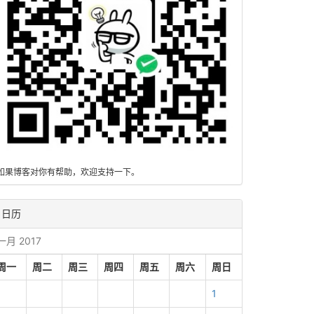
如果博客对你有帮助，欢迎支持一下。
日历
一月 2017
周一
周二
周三
周四
周五
周六
周日
1