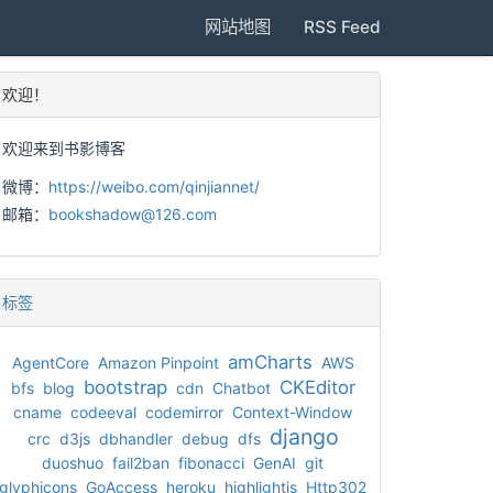
网站地图
RSS Feed
欢迎！
欢迎来到书影博客
微博：
https://weibo.com/qinjiannet/
邮箱：
bookshadow@126.com
标签
amCharts
AgentCore
Amazon Pinpoint
AWS
bootstrap
CKEditor
bfs
blog
cdn
Chatbot
cname
codeeval
codemirror
Context-Window
django
crc
d3js
dbhandler
debug
dfs
duoshuo
fail2ban
fibonacci
GenAI
git
glyphicons
GoAccess
heroku
highlightjs
Http302