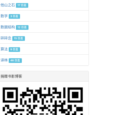
他山之石
17 日志
数学
3 日志
数据结构
12 日志
碎碎念
15 日志
算法
9 日志
译林
46 日志
捐赠书影博客