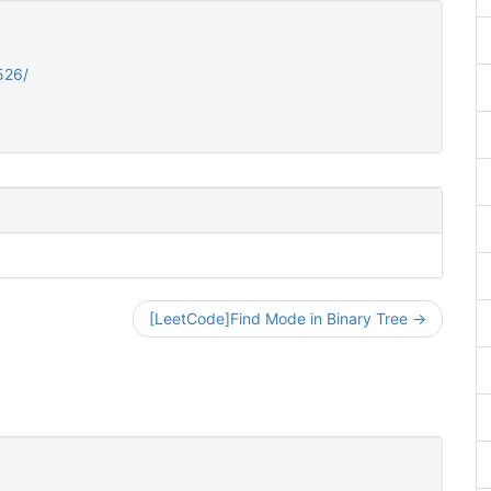
526/
[LeetCode]Find Mode in Binary Tree →