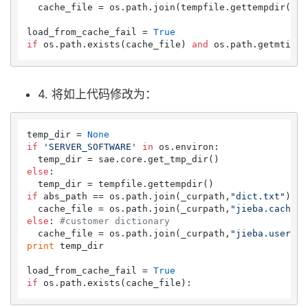
  cache_file = os.path.join(tempfile.gettempdir(),
"
load_from_cache_fail = 
True
if
 os.path.exists(cache_file) 
and
4. 将如上代码修改为：
temp_dir = 
None
if
'SERVER_SOFTWARE'
in
 os.environ:

else
:

if
 abs_path == os.path.join(_curpath,
"dict.txt"
): 
#
  cache_file = os.path.join(_curpath,
"jieba.cache"
else
: 
#customer dictionary
  cache_file = os.path.join(_curpath,
"jieba.user."
+
print
 temp_dir

load_from_cache_fail = 
True
if
 os.path.exists(cache_file):