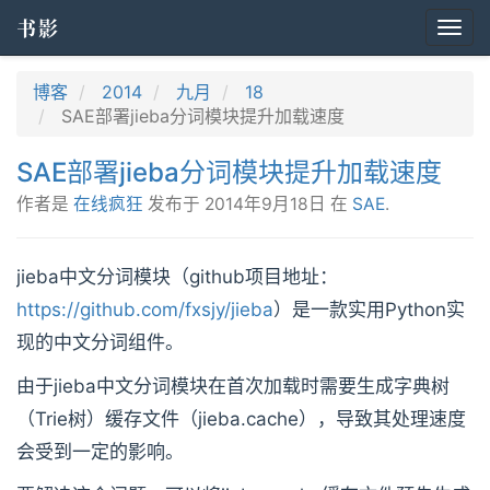
书影
Togg
navi
博客
2014
九月
18
SAE部署jieba分词模块提升加载速度
SAE部署jieba分词模块提升加载速度
作者是
在线疯狂
发布于
2014年9月18日
在
SAE
.
jieba中文分词模块（github项目地址：
https://github.com/fxsjy/jieba
）是一款实用Python实
现的中文分词组件。
由于jieba中文分词模块在首次加载时需要生成字典树
（Trie树）缓存文件（jieba.cache），导致其处理速度
会受到一定的影响。