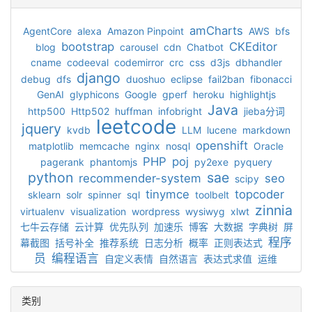
amCharts
AgentCore
alexa
Amazon Pinpoint
AWS
bfs
bootstrap
CKEditor
blog
carousel
cdn
Chatbot
cname
codeeval
codemirror
crc
css
d3js
dbhandler
django
debug
dfs
duoshuo
eclipse
fail2ban
fibonacci
GenAI
glyphicons
Google
gperf
heroku
highlightjs
Java
http500
Http502
huffman
infobright
jieba分词
leetcode
jquery
kvdb
LLM
lucene
markdown
openshift
matplotlib
memcache
nginx
nosql
Oracle
PHP
poj
pagerank
phantomjs
py2exe
pyquery
python
sae
recommender-system
seo
scipy
tinymce
topcoder
sklearn
solr
spinner
sql
toolbelt
zinnia
virtualenv
visualization
wordpress
wysiwyg
xlwt
七牛云存储
云计算
优先队列
加速乐
博客
大数据
字典树
屏
程序
幕截图
括号补全
推荐系统
日志分析
概率
正则表达式
员
编程语言
自定义表情
自然语言
表达式求值
运维
类别