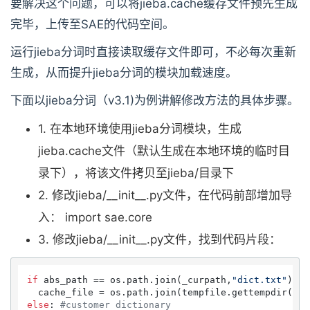
要解决这个问题，可以将jieba.cache缓存文件预先生成
完毕，上传至SAE的代码空间。
运行jieba分词时直接读取缓存文件即可，不必每次重新
生成，从而提升jieba分词的模块加载速度。
下面以jieba分词（v3.1)为例讲解修改方法的具体步骤。
1. 在本地环境使用jieba分词模块，生成
jieba.cache文件（默认生成在本地环境的临时目
录下），将该文件拷贝至jieba/目录下
2. 修改jieba/__init__.py文件，在代码前部增加导
入： import sae.core
3. 修改jieba/__init__.py文件，找到代码片段：
if
 abs_path == os.path.join(_curpath,
"dict.txt"
): 
#
  cache_file = os.path.join(tempfile.gettempdir(),
"
else
: 
#customer dictionary