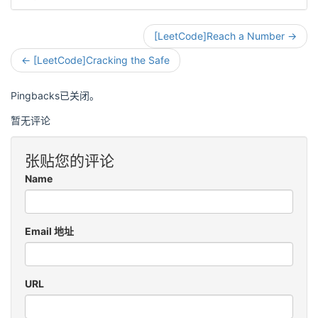
[LeetCode]Reach a Number →
← [LeetCode]Cracking the Safe
Pingbacks已关闭。
暂无评论
张贴您的评论
Name
Email 地址
URL