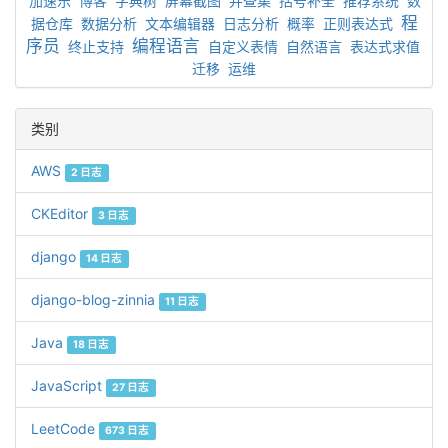
加速乐
博客
字典树
屏幕截图
并查集
括号补全
推荐系统
数
程
据仓库
数据分析
文本编辑器
日志分析
概率
正则表达式
序员
编程语言
终止支持
自定义表情
自然语言
表达式求值
迁移
运维
类别
AWS
2 日志
CKEditor
3 日志
django
14 日志
django-blog-zinnia
11 日志
Java
18 日志
JavaScript
27 日志
LeetCode
673 日志