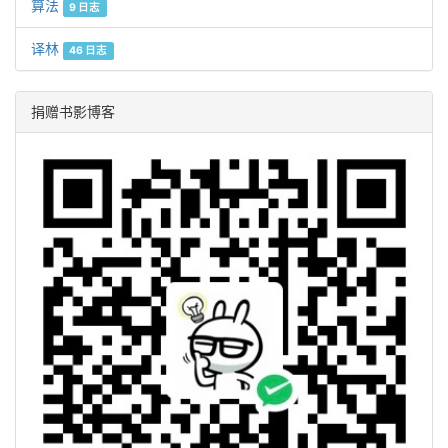
算法
9 日志
译林
46 日志
捐赠书影博客