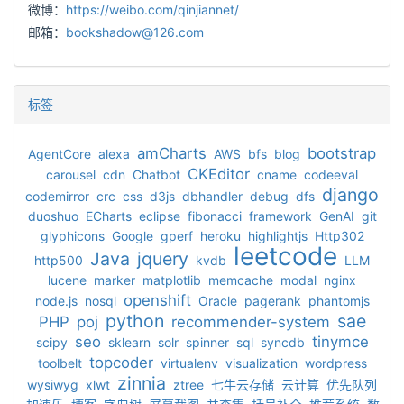
微博：
https://weibo.com/qinjiannet/
邮箱：
bookshadow@126.com
标签
amCharts
bootstrap
AgentCore
alexa
AWS
bfs
blog
CKEditor
carousel
cdn
Chatbot
cname
codeeval
django
codemirror
crc
css
d3js
dbhandler
debug
dfs
duoshuo
ECharts
eclipse
fibonacci
framework
GenAI
git
glyphicons
Google
gperf
heroku
highlightjs
Http302
leetcode
Java
jquery
http500
kvdb
LLM
lucene
marker
matplotlib
memcache
modal
nginx
openshift
node.js
nosql
Oracle
pagerank
phantomjs
python
sae
PHP
poj
recommender-system
seo
tinymce
scipy
sklearn
solr
spinner
sql
syncdb
topcoder
toolbelt
virtualenv
visualization
wordpress
zinnia
wysiwyg
xlwt
ztree
七牛云存储
云计算
优先队列