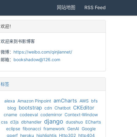
网站地图
RSS Feed
欢迎！
欢迎来到书影博客
微博：
https://weibo.com/qinjiannet/
邮箱：
bookshadow@126.com
标签
amCharts
alexa
Amazon Pinpoint
AWS
bfs
bootstrap
CKEditor
blog
cdn
Chatbot
cname
codeeval
codemirror
Context-Window
django
css
d3js
dbhandler
duoshuo
ECharts
eclipse
fibonacci
framework
GenAI
Google
gperf
heroku
highlightjs
Http302
http404