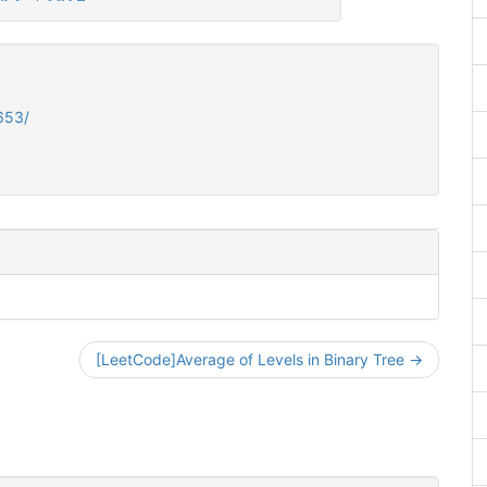
653/
[LeetCode]Average of Levels in Binary Tree →