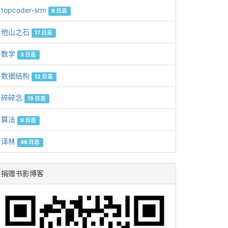
topcoder-srm
9 日志
他山之石
17 日志
数学
3 日志
数据结构
12 日志
碎碎念
15 日志
算法
9 日志
译林
46 日志
捐赠书影博客