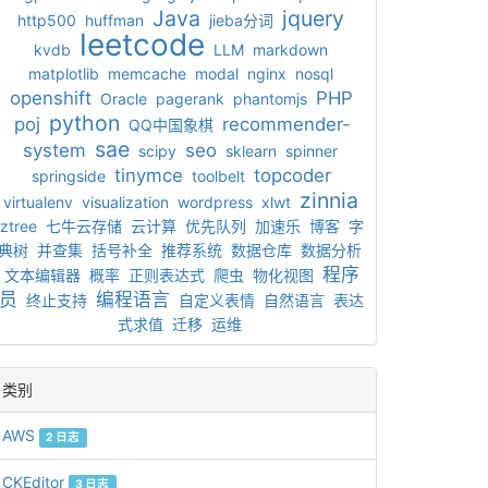
Java
jquery
http500
huffman
jieba分词
leetcode
kvdb
LLM
markdown
matplotlib
memcache
modal
nginx
nosql
openshift
PHP
Oracle
pagerank
phantomjs
python
poj
recommender-
QQ中国象棋
sae
system
seo
scipy
sklearn
spinner
tinymce
topcoder
springside
toolbelt
zinnia
virtualenv
visualization
wordpress
xlwt
ztree
七牛云存储
云计算
优先队列
加速乐
博客
字
典树
并查集
括号补全
推荐系统
数据仓库
数据分析
程序
文本编辑器
概率
正则表达式
爬虫
物化视图
员
编程语言
终止支持
自定义表情
自然语言
表达
式求值
迁移
运维
类别
AWS
2 日志
CKEditor
3 日志