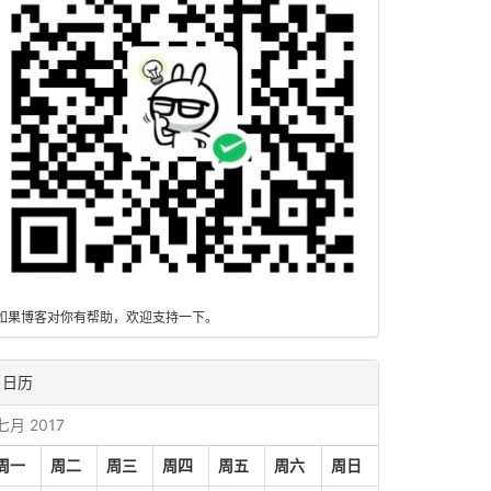
如果博客对你有帮助，欢迎支持一下。
日历
七月 2017
周一
周二
周三
周四
周五
周六
周日