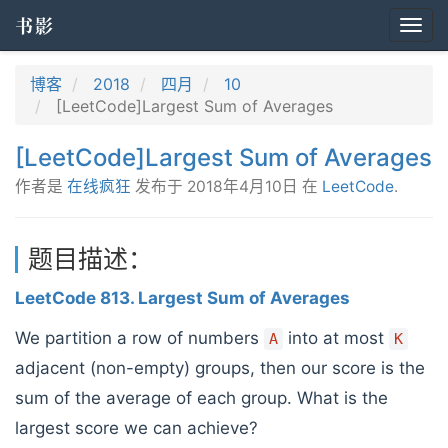
书影
Togg
navi
博客
2018
四月
10
[LeetCode]Largest Sum of Averages
[LeetCode]Largest Sum of Averages
作者是
在线疯狂
发布于
2018年4月10日
在
LeetCode
.
题目描述：
LeetCode 813. Largest Sum of Averages
We partition a row of numbers
into at most
A
K
adjacent (non-empty) groups, then our score is the
sum of the average of each group. What is the
largest score we can achieve?