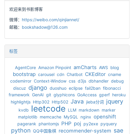
欢迎来到书影博客
微博：
https://weibo.com/qinjiannet/
邮箱：
bookshadow@126.com
标签
amCharts
AgentCore
Amazon Pinpoint
AWS
blog
bootstrap
CKEditor
carousel
cdn
Chatbot
cname
codemirror
Context-Window
css
d3js
dbhandler
debug
django
discuz
duoshuo
eclipse
fail2ban
fibonacci
framework
GenAI
git
glyphicons
GoAccess
gperf
heroku
Java
jquery
highlightjs
Http302
Http502
jieba分词
leetcode
kvdb
LLM
markdown
marker
openshift
matplotlib
memcache
MySQL
nginx
PHP
poj
pagerank
phantomjs
py2exe
pyquery
python
sae
recommender-system
QQ中国象棋