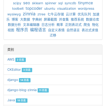
seo
tinymce
scipy
sklearn
spinner
sql
syncdb
topcoder
toolbelt
ubuntu
visualization
wordpress
zinnia
wysiwyg
ztree
七牛云存储
云计算
优先队列
加速
乐
博客
大数据
字典树
屏幕截图
并查集
推荐系统
数据仓库
数据分析
文本编辑器
日志分析
概率
正则表达式
爬虫
物化
程序员
编程语言
视图
自定义表情
自然语言
表达式求值
迁移
类别
AWS
2 日志
CKEditor
3 日志
django
14 日志
django-blog-zinnia
11 日志
Java
18 日志