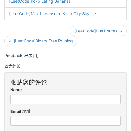
[LeetCode]Koko Eating Bananas
[LeetCode]Max Increase to Keep City Skyline
[LeetCode]Bus Routes →
← [LeetCode]Binary Tree Pruning
Pingbacks已关闭。
暂无评论
张贴您的评论
Name
Email 地址