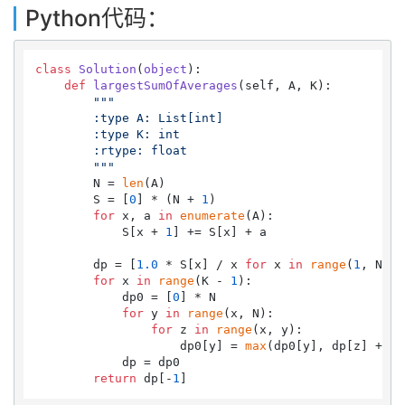
Python代码：
class
Solution
(
object
):

def
largestSumOfAverages
(
self, A, K
):

"""

        :type A: List[int]

        :type K: int

        :rtype: float

        """
        N = 
len
(A)

        S = [
0
] * (N + 
1
)

for
 x, a 
in
enumerate
(A):

            S[x + 
1
] += S[x] + a

        dp = [
1.0
 * S[x] / x 
for
 x 
in
range
(
1
, N + 
for
 x 
in
range
(K - 
1
):

            dp0 = [
0
] * N

for
 y 
in
range
(x, N):

for
 z 
in
range
(x, y):

                    dp0[y] = 
max
(dp0[y], dp[z] + 
1.
            dp = dp0

return
 dp[-
1