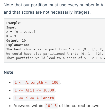
Note that our partition must use every number in A,
and that scores are not necessarily integers.
Example:
Input:
A = [9,1,2,3,9]

Output:
Explanation:
The best choice is to partition A into [9], [1, 2, 3]
We could have also partitioned A into [9, 1], [2], [3
Note:
.
1 <= A.length <= 100
.
1 <= A[i] <= 10000
.
1 <= K <= A.length
Answers within
of the correct answer
10^-6