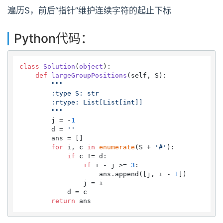
遍历S，前后“指针”维护连续字符的起止下标
Python代码：
class
Solution
(
object
):

def
largeGroupPositions
(
self, S
):

"""

        :type S: str

        :rtype: List[List[int]]

        """
        j = -
1
        d = 
''
        ans = []

for
 i, c 
in
enumerate
(S + 
'#'
):

if
 c != d:

if
 i - j >= 
3
:

                    ans.append([j, i - 
1
])

                j = i

            d = c

return