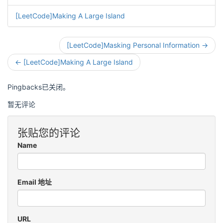
[LeetCode]Making A Large Island
[LeetCode]Masking Personal Information →
← [LeetCode]Making A Large Island
Pingbacks已关闭。
暂无评论
张贴您的评论
Name
Email 地址
URL