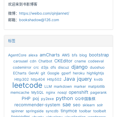
欢迎来到书影博客
微博：
https://weibo.com/qinjiannet/
邮箱：
bookshadow@126.com
标签
amCharts
bootstrap
AgentCore
alexa
AWS
bfs
blog
CKEditor
carousel
cdn
Chatbot
cname
codeeval
django
codemirror
crc
d3js
dfs
discuz
duoshuo
ECharts
GenAI
git
Google
gperf
heroku
highlightjs
Java
jquery
Http302
http404
Http502
kvdb
leetcode
LLM
markdown
marker
matplotlib
openshift
memcache
MySQL
nginx
nosql
pagerank
python
PHP
poj
py2exe
QQ中国象棋
sae
recommender-system
seo
sklearn
solr
tinymce
spinner
springside
syncdb
toolbar
toolbelt
topcoder
ubuntu
virtualenv
visualization
wordpress