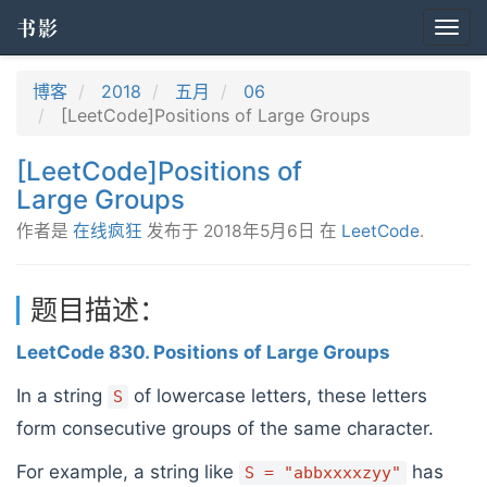
书影
Togg
navi
博客
2018
五月
06
[LeetCode]Positions of Large Groups
[LeetCode]Positions of
Large Groups
作者是
在线疯狂
发布于
2018年5月6日
在
LeetCode
.
题目描述：
LeetCode 830. Positions of Large Groups
In a string
of lowercase letters, these letters
S
form consecutive groups of the same character.
For example, a string like
has
S = "abbxxxxzyy"