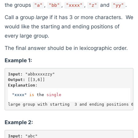
the groups
,
,
,
and
.
"a"
"bb"
"xxxx"
"z"
"yy"
Call a group
large
if it has 3 or more characters. We
would like the starting and ending positions of
every large group.
The final answer should be in lexicographic order.
Example 1:
Input: 
Output: 
Explanation
: 
"xxxx"
is
 the 
single
Example 2:
Input: 