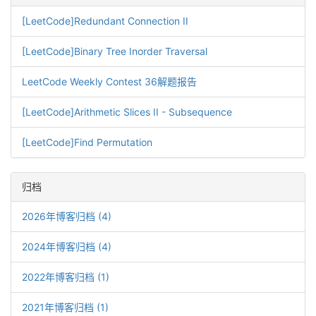
[LeetCode]Redundant Connection II
[LeetCode]Binary Tree Inorder Traversal
LeetCode Weekly Contest 36解题报告
[LeetCode]Arithmetic Slices II - Subsequence
[LeetCode]Find Permutation
归档
2026年博客归档 (4)
2024年博客归档 (4)
2022年博客归档 (1)
2021年博客归档 (1)