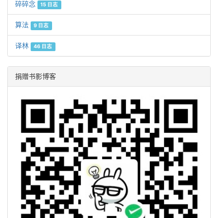
碎碎念
15 日志
算法
9 日志
译林
46 日志
捐赠书影博客