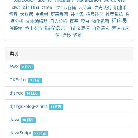
zinnia
xlwt
ztree
七牛云存储
云计算
优先队列
加速乐
博客
大数据
字典树
屏幕截图
并查集
括号补全
推荐系统
数
程序员
据分析
文本编辑器
日志分析
概率
爬虫
物化视图
编程语言
线段树
终止支持
自定义表情
自然语言
表达式求
值
迁移
运维
类别
AWS
2 日志
CKEditor
3 日志
django
14 日志
django-blog-zinnia
11 日志
Java
18 日志
JavaScript
27 日志